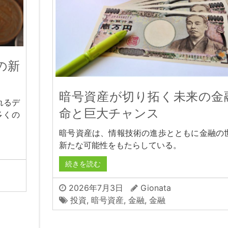
の新
暗号資産が切り拓く未来の金
れるデ
命と巨大チャンス
多くの
暗号資産は、情報技術の進歩とともに金融の
新たな可能性をもたらしている。
続きを読む
2026年7月3日
Gionata
投資
,
暗号資産
,
金融
,
金融