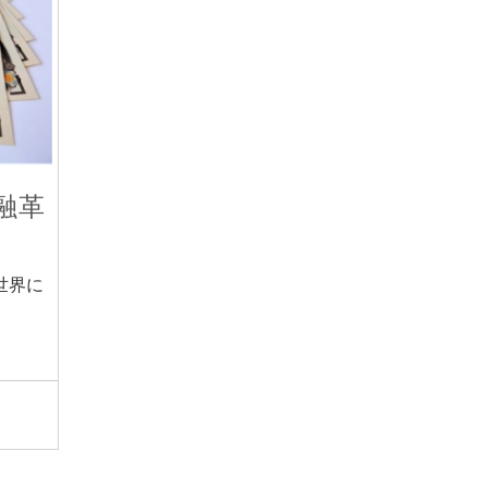
融革
世界に