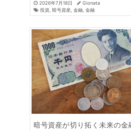
2026年7月18日
Gionata
投資
,
暗号資産
,
金融
,
金融
暗号資産が切り拓く未来の金