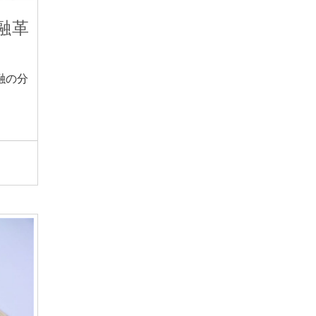
融革
融の分