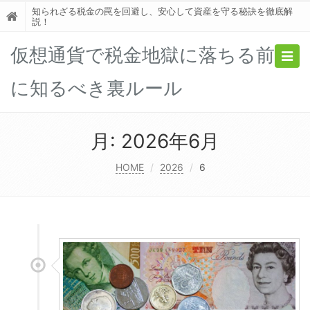
知られざる税金の罠を回避し、安心して資産を守る秘訣を徹底解
説！
仮想通貨で税金地獄に落ちる前
Togg
navig
に知るべき裏ルール
月:
2026年6月
HOME
2026
6