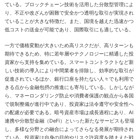
ている。ブロックチェーン技術を活用した分散型管理によ
り、不正や改ざんが困難で安全かつ透明な取引が実現され
ていることが大きな特徴だ。また、国境を越えた迅速かつ
低コストの送金が可能であり、国際取引にも適している。
一方で価格変動が大きいため高リスクだが、高リターンも
期待できるため、特に若年層やテクノロジーに精通した投
資家から支持を集めている。スマートコントラクトなど新
しい技術の導入により中間業者を排除し、効率的な取引が
促進されているほか、銀行口座を持たない人々でも利用で
きる点から金融包摂の推進にも寄与している。しかしなが
ら、マネーロンダリング防止や消費者保護の観点から各国
で規制整備が進行中であり、投資家は法令遵守や安全性へ
の配慮が必要である。暗号資産市場は成長過程にあり、AI
連携や分散型金融（DeFi）といった新たなサービスも登場
し、多様な分野との融合によってさらなる発展が期待され
ている。投資家は自身の目的やリスク許容度を踏まえた戦