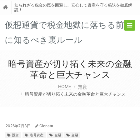
知られざる税金の罠を回避し、安心して資産を守る秘訣を徹底解
説！
仮想通貨で税金地獄に落ちる前
Togg
navig
に知るべき裏ルール
暗号資産が切り拓く未来の金融
革命と巨大チャンス
HOME
投資
暗号資産が切り拓く未来の金融革命と巨大チャンス
2026年7月3日
Gionata
投資
暗号資産
金融
金融