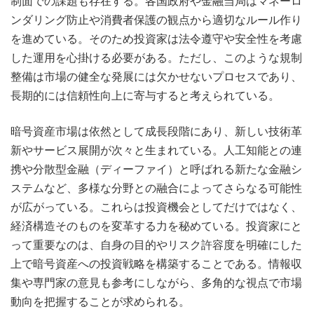
制面での課題も存在する。各国政府や金融当局はマネーロ
ンダリング防止や消費者保護の観点から適切なルール作り
を進めている。そのため投資家は法令遵守や安全性を考慮
した運用を心掛ける必要がある。ただし、このような規制
整備は市場の健全な発展には欠かせないプロセスであり、
長期的には信頼性向上に寄与すると考えられている。
暗号資産市場は依然として成長段階にあり、新しい技術革
新やサービス展開が次々と生まれている。人工知能との連
携や分散型金融（ディーファイ）と呼ばれる新たな金融シ
ステムなど、多様な分野との融合によってさらなる可能性
が広がっている。これらは投資機会としてだけではなく、
経済構造そのものを変革する力を秘めている。投資家にと
って重要なのは、自身の目的やリスク許容度を明確にした
上で暗号資産への投資戦略を構築することである。情報収
集や専門家の意見も参考にしながら、多角的な視点で市場
動向を把握することが求められる。