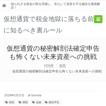
知られざる税金の罠を回避し、安心して資産を守る秘訣を徹底解
説！
仮想通貨で税金地獄に落ちる前
Togg
navig
に知るべき裏ルール
仮想通貨の秘密解剖法確定申告
も怖くない未来資産への挑戦
HOME
仮想
仮想通貨の秘密解剖法確定申告も怖くない未来資産への挑戦
2026年5月21日
Gionata
仮想
通貨
金融
確定申告