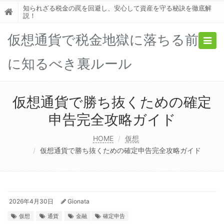
知られざる税金の罠を回避し、安心して資産を守る秘訣を徹底解
説！
仮想通貨で税金地獄に落ちる前
Togg
navig
に知るべき裏ルール
仮想通貨で勝ち抜くための確定
申告完全攻略ガイド
HOME
仮想
仮想通貨で勝ち抜くための確定申告完全攻略ガイド
2026年4月30日
Gionata
仮想
通貨
金融
確定申告