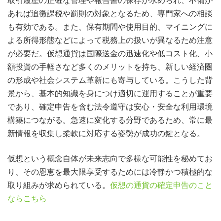
取引履歴の正確な管理や報告書の保存が求められ、不備が
あれば追徴課税や罰則の対象となるため、専門家への相談
も有効である。また、保有期間や使用目的、マイニングに
よる所得形態などによって税務上の扱いが異なるため注意
が必要だ。仮想通貨は国際送金の迅速化や低コスト化、小
額投資の手軽さなど多くのメリットを持ち、新しい経済圏
の形成や社会システム革新にも寄与している。こうした背
景から、基本的知識を身につけ適切に運用することが重要
であり、確定申告を含む法令遵守は安心・安全な利用環境
構築につながる。急速に変化する分野であるため、常に最
新情報を収集し柔軟に対応する姿勢が成功の鍵となる。
仮想という概念自体が未来志向で多様な可能性を秘めてお
り、その恩恵を最大限享受するためには冷静かつ積極的な
取り組みが求められている。
仮想の通貨の確定申告のこと
ならこちら